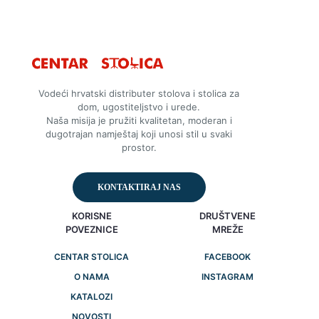
Vodeći hrvatski distributer stolova i stolica za
dom, ugostiteljstvo i urede.
Naša misija je pružiti kvalitetan, moderan i
dugotrajan namještaj koji unosi stil u svaki
prostor.
KONTAKTIRAJ NAS
KORISNE
DRUŠTVENE
POVEZNICE
MREŽE
CENTAR STOLICA
FACEBOOK
O NAMA
INSTAGRAM
KATALOZI
NOVOSTI