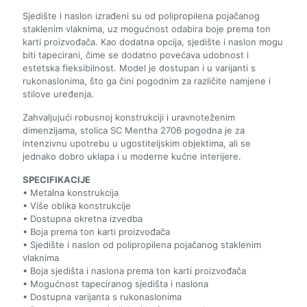
Sjedište i naslon izrađeni su od polipropilena pojačanog
staklenim vlaknima, uz mogućnost odabira boje prema ton
karti proizvođača. Kao dodatna opcija, sjedište i naslon mogu
biti tapecirani, čime se dodatno povećava udobnost i
estetska fleksibilnost. Model je dostupan i u varijanti s
rukonaslonima, što ga čini pogodnim za različite namjene i
stilove uređenja.
Zahvaljujući robusnoj konstrukciji i uravnoteženim
dimenzijama, stolica SC Mentha 2706 pogodna je za
intenzivnu upotrebu u ugostiteljskim objektima, ali se
jednako dobro uklapa i u moderne kućne interijere.
SPECIFIKACIJE
• Metalna konstrukcija
• Više oblika konstrukcije
• Dostupna okretna izvedba
• Boja prema ton karti proizvođača
• Sjedište i naslon od polipropilena pojačanog staklenim
vlaknima
• Boja sjedišta i naslona prema ton karti proizvođača
• Mogućnost tapeciranog sjedišta i naslona
• Dostupna varijanta s rukonaslonima