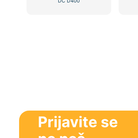
DC D400
Prijavite se