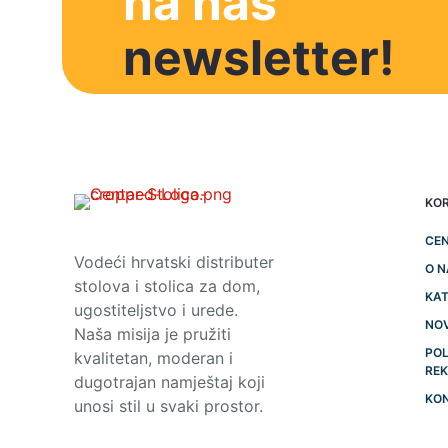
na naš
newsletter!
KOR
CEN
Vodeći hrvatski distributer
O 
stolova i stolica za dom,
KAT
ugostiteljstvo i urede.
NO
Naša misija je pružiti
POL
kvalitetan, moderan i
RE
dugotrajan namještaj koji
KO
unosi stil u svaki prostor.