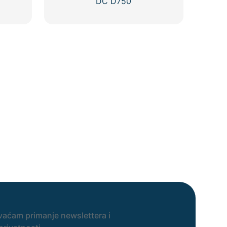
DC D750
vaćam primanje newslettera i