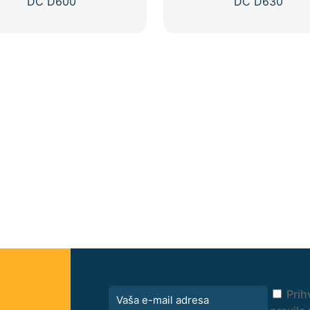
DC D600
DC D630
Prih