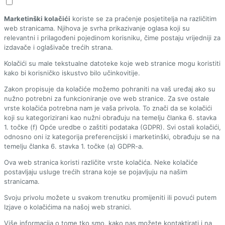
Marketinški kolačići
koriste se za praćenje posjetitelja na različitim
web stranicama. Njihova je svrha prikazivanje oglasa koji su
relevantni i prilagođeni pojedinom korisniku, čime postaju vrijedniji za
izdavače i oglašivače trećih strana.
Kolačići su male tekstualne datoteke koje web stranice mogu koristiti
kako bi korisničko iskustvo bilo učinkovitije.
Zakon propisuje da kolačiće možemo pohraniti na vaš uređaj ako su
nužno potrebni za funkcioniranje ove web stranice. Za sve ostale
vrste kolačića potrebna nam je vaša privola. To znači da se kolačići
koji su kategorizirani kao nužni obrađuju na temelju članka 6. stavka
1. točke (f) Opće uredbe o zaštiti podataka (GDPR). Svi ostali kolačići,
odnosno oni iz kategorija preferencijski i marketinški, obrađuju se na
temelju članka 6. stavka 1. točke (a) GDPR-a.
Ova web stranica koristi različite vrste kolačića. Neke kolačiće
postavljaju usluge trećih strana koje se pojavljuju na našim
stranicama.
Svoju privolu možete u svakom trenutku promijeniti ili povući putem
Izjave o kolačićima na našoj web stranici.
Više informacija o tome tko smo, kako nas možete kontaktirati i na