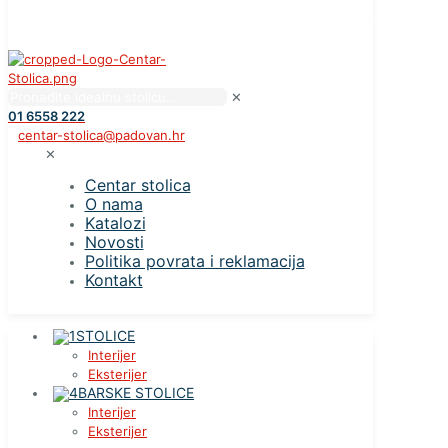
✕
01 6558 222
centar-stolica@padovan.hr
✕
Centar stolica
O nama
Katalozi
Novosti
Politika povrata i reklamacija
Kontakt
STOLICE
Interijer
Eksterijer
BARSKE STOLICE
Interijer
Eksterijer