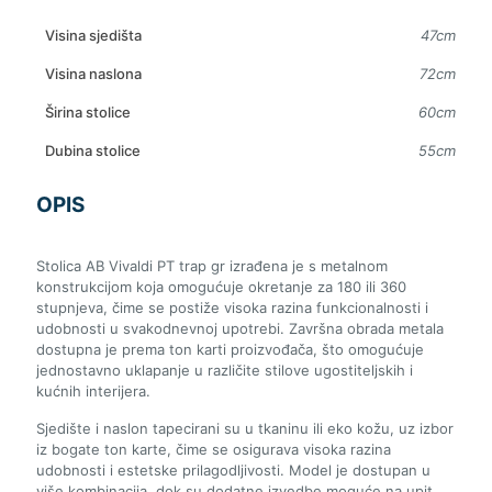
Visina sjedišta
47cm
Visina naslona
72cm
Širina stolice
60cm
Dubina stolice
55cm
OPIS
Stolica AB Vivaldi PT trap gr izrađena je s metalnom
konstrukcijom koja omogućuje okretanje za 180 ili 360
stupnjeva, čime se postiže visoka razina funkcionalnosti i
udobnosti u svakodnevnoj upotrebi. Završna obrada metala
dostupna je prema ton karti proizvođača, što omogućuje
jednostavno uklapanje u različite stilove ugostiteljskih i
kućnih interijera.
Sjedište i naslon tapecirani su u tkaninu ili eko kožu, uz izbor
iz bogate ton karte, čime se osigurava visoka razina
udobnosti i estetske prilagodljivosti. Model je dostupan u
više kombinacija, dok su dodatne izvedbe moguće na upit,