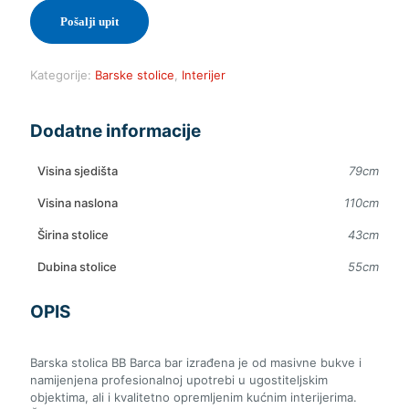
Pošalji upit
Kategorije:
Barske stolice
,
Interijer
Dodatne informacije
Visina sjedišta
79cm
Visina naslona
110cm
Širina stolice
43cm
Dubina stolice
55cm
OPIS
Barska stolica BB Barca bar izrađena je od masivne bukve i
namijenjena profesionalnoj upotrebi u ugostiteljskim
objektima, ali i kvalitetno opremljenim kućnim interijerima.