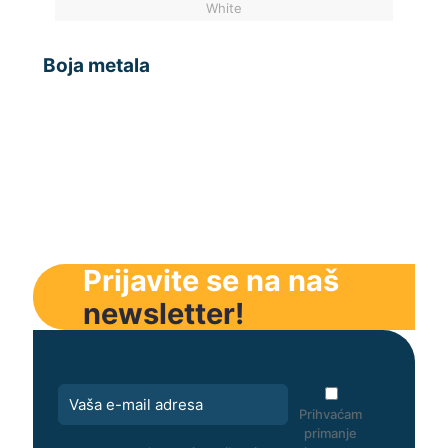
White
Boja metala
Prijavite se na naš
newsletter!
Prihvaćam
primanje