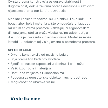
Čvrsta drvena konstrukcija osigurava stabilnost i
dugotrajnost, dok je završna obrada dostupna u različitim
nijansama prema ton karti proizvođača.
Sjedište i naslon tapecirani su u tkaninu ili eko kožu, uz
bogat izbor boja i materijala, što omogućuje prilagodbu
različitim stilovima prostora. Zahvaljujući ergonomskim
dimenzijama, stolica pruža visoku razinu udobnosti, a
dostupna je i varijanta s rukonaslonima. Model se može
izraditi i u polubarskoj visini, ovisno o potrebama prostora.
SPECIFIKACIJE
• Drvena konstrukcija od masivne bukve
• Boja prema ton karti proizvođača
• Sjedište i naslon tapecirani u tkaninu ili eko kožu
• Veliki izbor boja i materijala
• Dostupna varijanta s rukonaslonima
• Pogodna za ugostiteljske objekte i kućnu upotrebu
• Mogućnost polubarske visine
Vrste tkanine