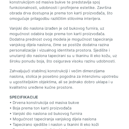
konstrukcijom od masiva bukve te predstavlja spoj
funkcionalnosti, udobnosti i profinjene estetike. Završna
obrada drva dostupna je prema ton karti proizvođača, što
omogućuje prilagodbu različitim stilovima interijera.
Vanjski dio naslona izrađen je od bukovog furnira, uz
mogućnost odabira boje prema ton karti proizvođača.
Dodatna prednost ovog modela je mogućnost tapeciranja
vanjskog dijela naslona, čime se postiže dodatna razina
personalizacije i vizualnog identiteta prostora. Sjedište i
unutarnji dio naslona tapecirani su u tkaninu ili eko kožu, uz
široku ponudu boja, što osigurava visoku razinu udobnosti.
Zahvaljujući stabilnoj konstrukciji i većim dimenzijama
naslona, stolica je posebno pogodna za intenzivnu upotrebu
u ugostiteljskim objektima, ali se jednako dobro uklapa i u
kvalitetno uređene kućne prostore.
SPECIFIKACIJE
• Drvena konstrukcija od masiva bukve
• Boja prema ton karti proizvođača
• Vanjski dio naslona od bukovog furnira
• Mogućnost tapeciranja vanjskog dijela naslona
• Tapecirano sjedište i naslon u tkanini ili eko koži