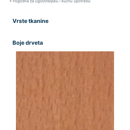
• Pogodna za ugostiteljsku i kućnu upotrebu
Vrste tkanine
Boje drveta