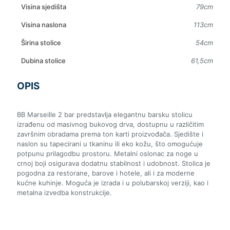
Visina sjedišta
79cm
Visina naslona
113cm
Širina stolice
54cm
Dubina stolice
61,5cm
OPIS
BB Marseille 2 bar predstavlja elegantnu barsku stolicu
izrađenu od masivnog bukovog drva, dostupnu u različitim
završnim obradama prema ton karti proizvođača. Sjedište i
naslon su tapecirani u tkaninu ili eko kožu, što omogućuje
potpunu prilagodbu prostoru. Metalni oslonac za noge u
crnoj boji osigurava dodatnu stabilnost i udobnost. Stolica je
pogodna za restorane, barove i hotele, ali i za moderne
kućne kuhinje. Moguća je izrada i u polubarskoj verziji, kao i
metalna izvedba konstrukcije.