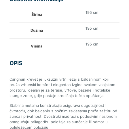
195 cm
Širina
195 cm
Dužina
195 cm
Visina
OPIS
Carignan krevet je luksuzni vrtni ležaj s baldahinom koji
pruža vrhunski komfor i elegantan izgled svakom vanjskom
prostoru. Idealan je za terase, vrtove, bazene i hotelske
lounge zone, gdje postaje središnja točka opuštanja.
Stabilna metalna konstrukcija osigurava dugotrajnost i
čvrstoću, dok baldahin s bočnim zavjesama pruža zaštitu od
sunca i privatnost. Dvostruki madraci s podesivim naslonom
omogućuju prilagodbu položaja za sunčanje ili odmor u
poluležećem položaju.