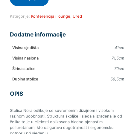
Kategorije:
Konferencija i lounge
,
Ured
Dodatne informacije
Visina sjedišta
41cm
Visina naslona
71,5cm
Širina stolice
70cm
Dubina stolice
59,5cm
OPIS
Stolica Nora odlikuje se suvremenim dizajnom i visokom
razinom udobnosti. Struktura školjke i sjedala izrađena je od
čelika te je u cijelosti oblikovana hladno pjenastim
poliuretanom, što osigurava dugotrajnost i ergonomsku
potporu pri sjedenju.