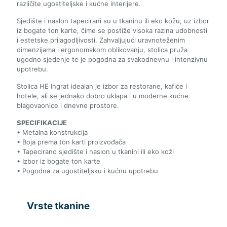
različite ugostiteljske i kućne interijere.
Sjedište i naslon tapecirani su u tkaninu ili eko kožu, uz izbor
iz bogate ton karte, čime se postiže visoka razina udobnosti
i estetske prilagodljivosti. Zahvaljujući uravnoteženim
dimenzijama i ergonomskom oblikovanju, stolica pruža
ugodno sjedenje te je pogodna za svakodnevnu i intenzivnu
upotrebu.
Stolica HE Ingrat idealan je izbor za restorane, kafiće i
hotele, ali se jednako dobro uklapa i u moderne kućne
blagovaonice i dnevne prostore.
SPECIFIKACIJE
• Metalna konstrukcija
• Boja prema ton karti proizvođača
• Tapecirano sjedište i naslon u tkanini ili eko koži
• Izbor iz bogate ton karte
• Pogodna za ugostiteljsku i kućnu upotrebu
Vrste tkanine