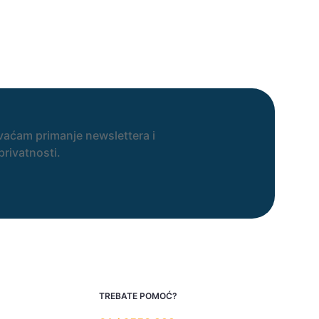
vaćam primanje newslettera i
privatnosti.
TREBATE POMOĆ?