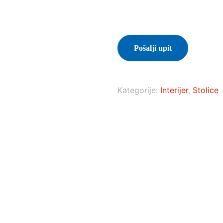
Pošalji upit
Kategorije:
Interijer
,
Stolice