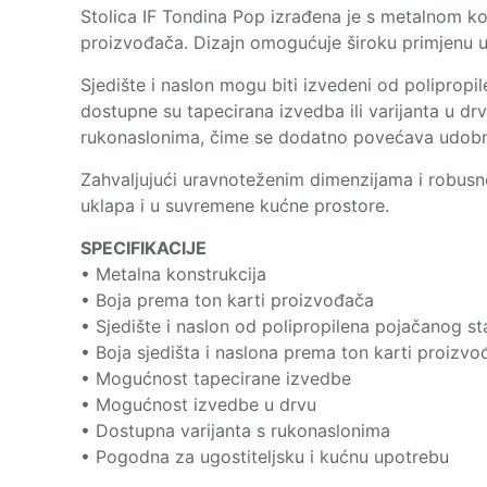
Stolica IF Tondina Pop izrađena je s metalnom ko
proizvođača. Dizajn omogućuje široku primjenu u u
Sjedište i naslon mogu biti izvedeni od poliprop
dostupne su tapecirana izvedba ili varijanta u drv
rukonaslonima, čime se dodatno povećava udobn
Zahvaljujući uravnoteženim dimenzijama i robusnoj
uklapa i u suvremene kućne prostore.
SPECIFIKACIJE
• Metalna konstrukcija
• Boja prema ton karti proizvođača
• Sjedište i naslon od polipropilena pojačanog s
• Boja sjedišta i naslona prema ton karti proizv
• Mogućnost tapecirane izvedbe
• Mogućnost izvedbe u drvu
• Dostupna varijanta s rukonaslonima
• Pogodna za ugostiteljsku i kućnu upotrebu