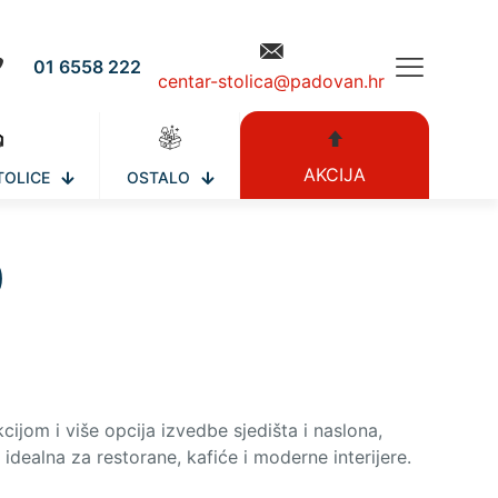
01 6558 222
centar-stolica@padovan.hr
AKCIJA
TOLICE
OSTALO
p
ijom i više opcija izvedbe sjedišta i naslona,
idealna za restorane, kafiće i moderne interijere.