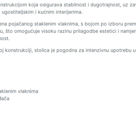
nstrukcijom koja osigurava stabilnost i dugotrajnost, uz 
gostiteljskim i kućnim interijerima.
ilena pojačanog staklenim vlaknima, s bojom po izboru pre
u, što omogućuje visoku razinu prilagodbe estetici i namjeni
ost.
 konstrukciji, stolica je pogodna za intenzivnu upotrebu u
taklenim vlaknima
ođača