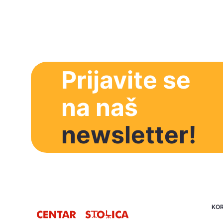
Prijavite se
na naš
newsletter!
KOR