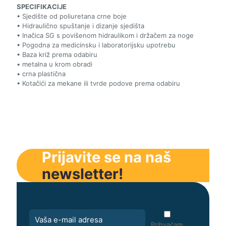
SPECIFIKACIJE
• Sjedište od poliuretana crne boje
• Hidraulično spuštanje i dizanje sjedišta
• Inačica SG s povišenom hidraulikom i držačem za noge
• Pogodna za medicinsku i laboratorijsku upotrebu
• Baza križ prema odabiru
• metalna u krom obradi
• crna plastična
• Kotačići za mekane ili tvrde podove prema odabiru
Prijavite se na naš
newsletter!
Prihvaćam