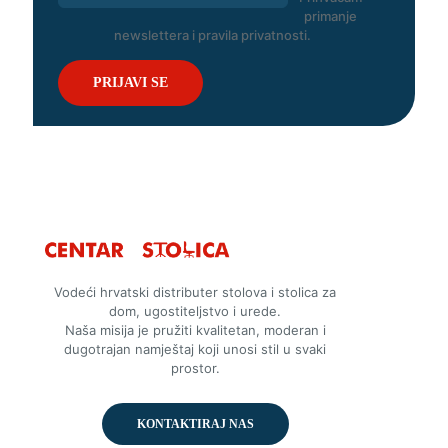
primanje
newslettera i pravila privatnosti.
Vodeći hrvatski distributer stolova i stolica za
dom, ugostiteljstvo i urede.
Naša misija je pružiti kvalitetan, moderan i
dugotrajan namještaj koji unosi stil u svaki
prostor.
KONTAKTIRAJ NAS