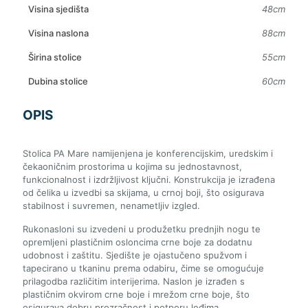
Visina sjedišta
48cm
Visina naslona
88cm
Širina stolice
55cm
Dubina stolice
60cm
OPIS
Stolica PA Mare namijenjena je konferencijskim, uredskim i
čekaoničnim prostorima u kojima su jednostavnost,
funkcionalnost i izdržljivost ključni. Konstrukcija je izrađena
od čelika u izvedbi sa skijama, u crnoj boji, što osigurava
stabilnost i suvremen, nenametljiv izgled.
Rukonasloni su izvedeni u produžetku prednjih nogu te
opremljeni plastičnim osloncima crne boje za dodatnu
udobnost i zaštitu. Sjedište je ojastučeno spužvom i
tapecirano u tkaninu prema odabiru, čime se omogućuje
prilagodba različitim interijerima. Naslon je izrađen s
plastičnim okvirom crne boje i mrežom crne boje, što
osigurava dobru prozračnost i potporu leđima.