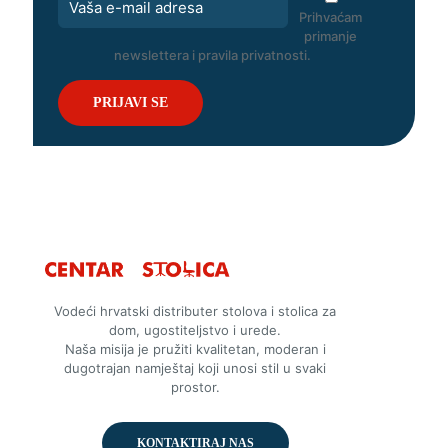
Prihvaćam
primanje
newslettera i pravila privatnosti.
Vodeći hrvatski distributer stolova i stolica za
dom, ugostiteljstvo i urede.
Naša misija je pružiti kvalitetan, moderan i
dugotrajan namještaj koji unosi stil u svaki
prostor.
KONTAKTIRAJ NAS