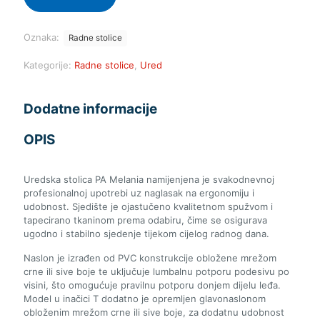
Oznaka:
Radne stolice
Kategorije:
Radne stolice
,
Ured
Dodatne informacije
OPIS
Uredska stolica PA Melania namijenjena je svakodnevnoj
profesionalnoj upotrebi uz naglasak na ergonomiju i
udobnost. Sjedište je ojastučeno kvalitetnom spužvom i
tapecirano tkaninom prema odabiru, čime se osigurava
ugodno i stabilno sjedenje tijekom cijelog radnog dana.
Naslon je izrađen od PVC konstrukcije obložene mrežom
crne ili sive boje te uključuje lumbalnu potporu podesivu po
visini, što omogućuje pravilnu potporu donjem dijelu leđa.
Model u inačici T dodatno je opremljen glavonaslonom
obloženim mrežom crne ili sive boje, za dodatnu udobnost