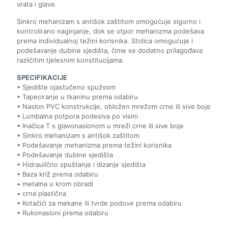
vrata i glave.
Sinkro mehanizam s antišok zaštitom omogućuje sigurno i
kontrolirano naginjanje, dok se otpor mehanizma podešava
prema individualnoj težini korisnika. Stolica omogućuje i
podešavanje dubine sjedišta, čime se dodatno prilagođava
različitim tjelesnim konstitucijama.
SPECIFIKACIJE
• Sjedište ojastučeno spužvom
• Tapeciranje u tkaninu prema odabiru
• Naslon PVC konstrukcije, obložen mrežom crne ili sive boje
• Lumbalna potpora podesiva po visini
• Inačica T s glavonaslonom u mreži crne ili sive boje
• Sinkro mehanizam s antišok zaštitom
• Podešavanje mehanizma prema težini korisnika
• Podešavanje dubine sjedišta
• Hidraulično spuštanje i dizanje sjedišta
• Baza križ prema odabiru
• metalna u krom obradi
• crna plastična
• Kotačići za mekane ili tvrde podove prema odabiru
• Rukonasloni prema odabiru