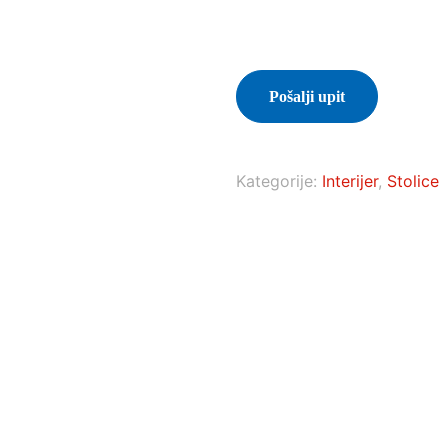
Pošalji upit
Kategorije:
Interijer
,
Stolice