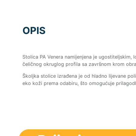
OPIS
Stolica PA Venera namijenjena je ugostiteljskim, l
čeličnog okruglog profila sa završnom krom obrad
Školjka stolice izrađena je od hladno lijevane pol
eko koži prema odabiru, što omogućuje prilagodbu 