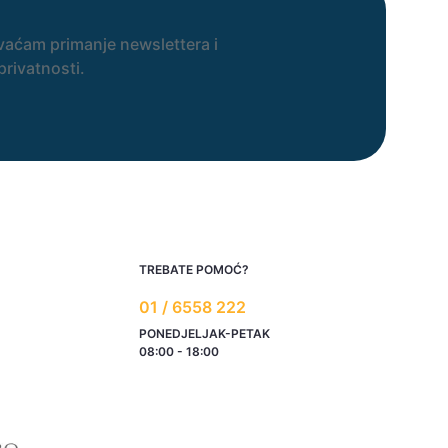
vaćam primanje newslettera i
privatnosti.
TREBATE POMOĆ?
01 / 6558 222
PONEDJELJAK-PETAK
08:00 - 18:00