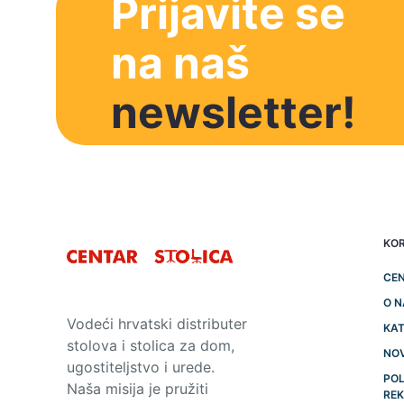
Prijavite se
na naš
newsletter!
KOR
CEN
O 
Vodeći hrvatski distributer
KAT
stolova i stolica za dom,
NO
ugostiteljstvo i urede.
POL
Naša misija je pružiti
RE