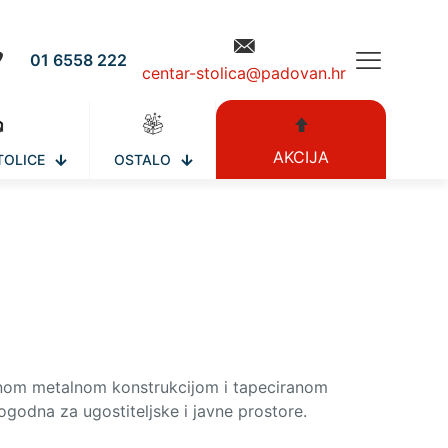
01 6558 222
centar-stolica@padovan.hr
AKCIJA
TOLICE
OSTALO
anom metalnom konstrukcijom i tapeciranom
godna za ugostiteljske i javne prostore.