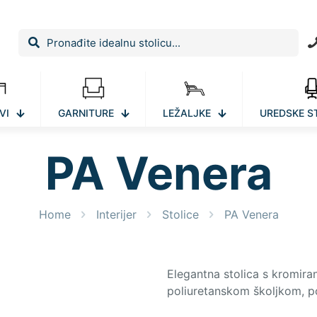
VI
GARNITURE
LEŽALJKE
UREDSKE S
PA Venera
Home
Interijer
Stolice
PA Venera
Elegantna stolica s kromir
poliuretanskom školjkom, po