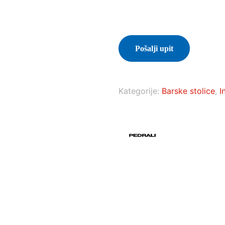
Pošalji upit
Kategorije:
Barske stolice
,
I