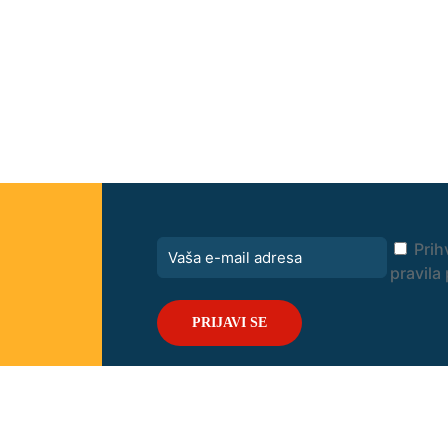
Prih
pravila 