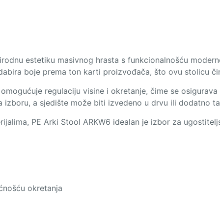
rirodnu estetiku masivnog hrasta s funkcionalnošću moder
ira boje prema ton karti proizvođača, što ovu stolicu čini
omogućuje regulaciju visine i okretanje, čime se osigurava
 izboru, a sjedište može biti izvedeno u drvu ili dodatno t
terijalima, PE Arki Stool ARKW6 idealan je izbor za ugostitelj
ćnošću okretanja