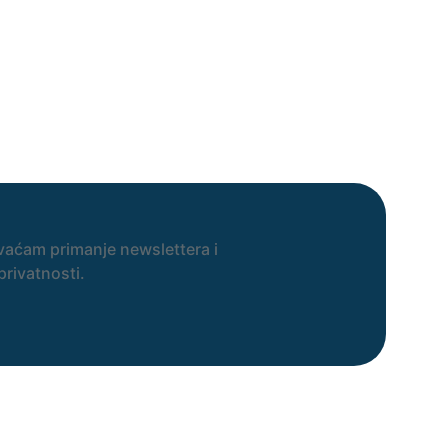
vaćam primanje newslettera i
privatnosti.