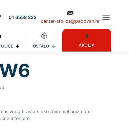
01 6558 222
centar-stolica@padovan.hr
AKCIJA
TOLICE
OSTALO
RKW6
W6
 masivnog hrasta s okretnim mehanizmom,
ćne interijere.