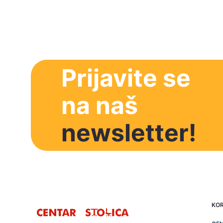
Prijavite se
na naš
newsletter!
KOR