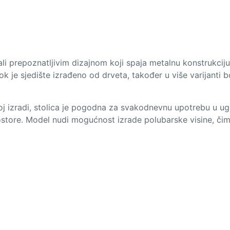
li prepoznatljivim dizajnom koji spaja metalnu konstrukciju 
k je sjedište izrađeno od drveta, također u više varijanti 
oj izradi, stolica je pogodna za svakodnevnu upotrebu u ugo
ostore. Model nudi mogućnost izrade polubarske visine, či