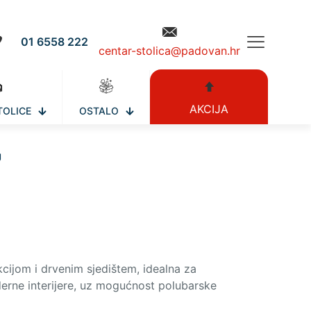
01 6558 222
centar-stolica@padovan.hr
AKCIJA
TOLICE
OSTALO
7
cijom i drvenim sjedištem, idealna za
derne interijere, uz mogućnost polubarske