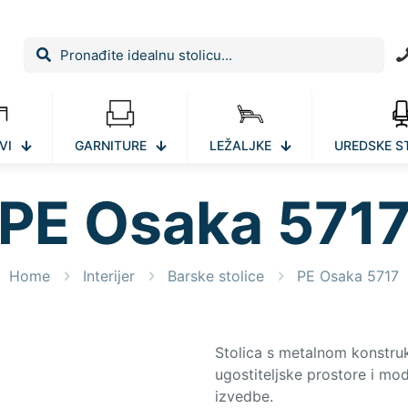
VI
GARNITURE
LEŽALJKE
UREDSKE S
PE Osaka 571
Home
Interijer
Barske stolice
PE Osaka 5717
Stolica s metalnom konstruk
ugostiteljske prostore i mo
izvedbe.