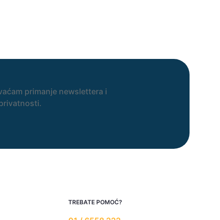
vaćam primanje newslettera i
privatnosti.
TREBATE POMOĆ?