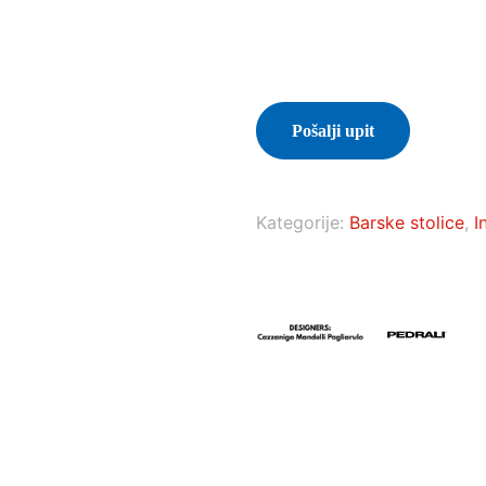
Pošalji upit
Kategorije:
Barske stolice
,
I