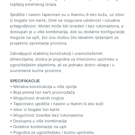
toplijeg estetskog izraza.
Sjedište i naslon tapecirani su u tkaninu ili eko kožu, uz izbor
iz bogate ton karte, čime se osigurava udobnost i vizualna
prilagodljivost. Model može biti izveden i bez rukonaslona, a
dostupan je u više kombinacija, dok su dodatne konfiguracije
moguće na upit, što ovu stolicu čini idealnim rješenjem za
projektno opremanje prostora.
Zahvaljujući stabilnoj konstrukciji i uravnoteženim
dimenzijama, stolica je pogodna za intenzivnu upotrebu u
ugostiteljskim objektima, ali se jednako dobro uklapa i u
suvremene kućne prostore.
SPECIFIKACIJE
• Metalna konstrukcija u više opcija
• Boja prema ton karti proizvođača
• Mogućnost drvenih nogica
• Tapecirano sjedište i naslon u tkanini ili eko koži
• Izbor iz bogate ton karte
• Mogućnost izvedbe bez rukonaslona
• Dostupna u više kombinacija
• Dodatne kombinacije na upit
• Pogodna za ugostiteljsku i kućnu upotrebu