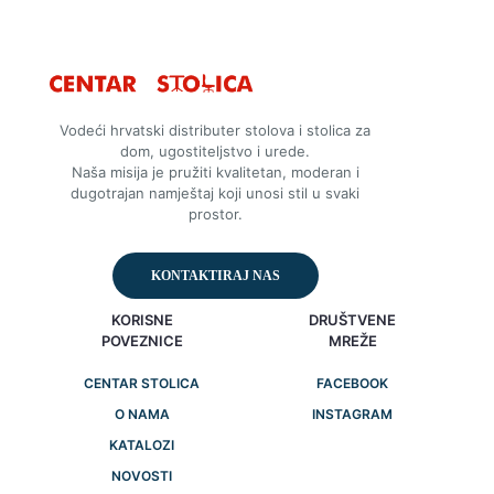
Vodeći hrvatski distributer stolova i stolica za
dom, ugostiteljstvo i urede.
Naša misija je pružiti kvalitetan, moderan i
dugotrajan namještaj koji unosi stil u svaki
prostor.
KONTAKTIRAJ NAS
KORISNE
DRUŠTVENE
POVEZNICE
MREŽE
CENTAR STOLICA
FACEBOOK
O NAMA
INSTAGRAM
KATALOZI
NOVOSTI