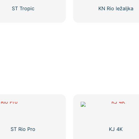
Opcije
se
ST Tropic
KN Rio ležaljka
mogu
Ovaj
odabrati
proizvod
na
ima
stranici
više
proizvoda
varijanti.
Opcije
se
mogu
odabrati
na
stranici
proizvoda
ST Rio Pro
KJ 4K