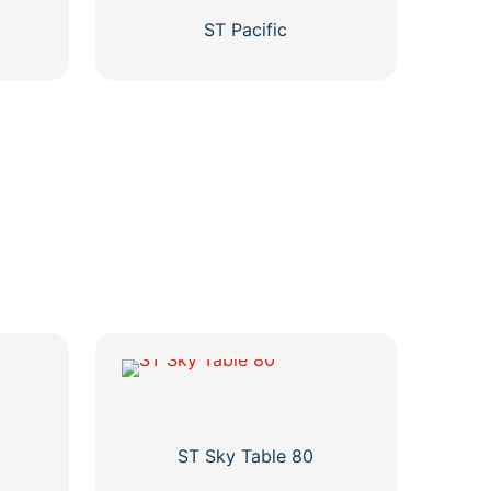
ST Pacific
Ovaj
proizvod
ima
više
varijanti.
Opcije
se
mogu
odabrati
na
stranici
proizvoda
ST Sky Table 80