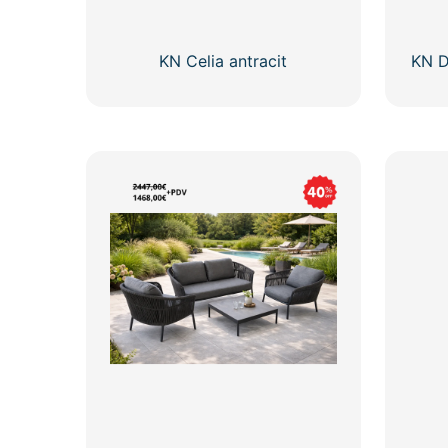
KN Celia antracit
KN D