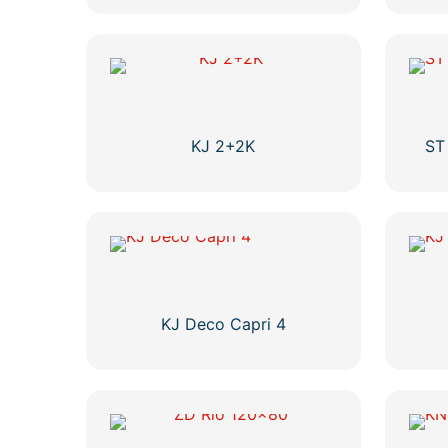
Ovaj
proizvod
ima
više
varijanti.
Opcije
se
KJ 2+2K
ST
mogu
odabrati
na
stranici
proizvoda
KJ Deco Capri 4