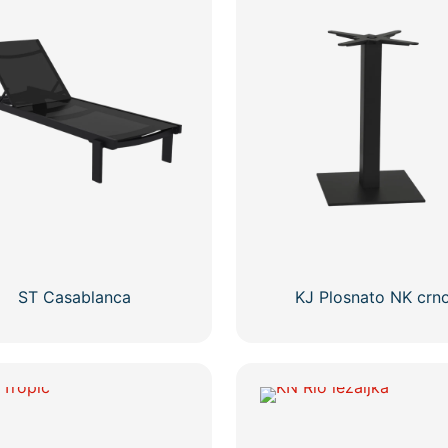
ST Casablanca
KJ Plosnato NK crn
Ovaj
proizvod
ima
više
varijanti.