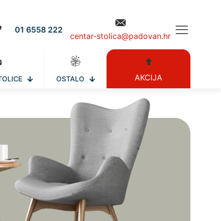
01 6558 222
centar-stolica@padovan.hr
AKCIJA
TOLICE
OSTALO