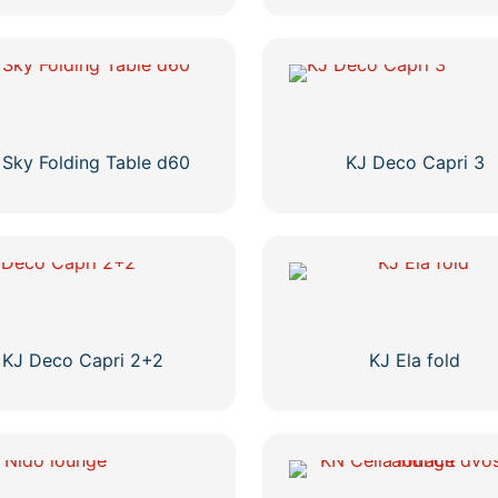
Ovaj
proizvod
ima
više
varijanti.
Opcije
se
 Sky Folding Table d60
KJ Deco Capri 3
mogu
Ovaj
odabrati
proizvod
na
ima
stranici
više
proizvoda
varijanti.
Opcije
se
KJ Deco Capri 2+2
KJ Ela fold
mogu
odabrati
na
stranici
proizvoda