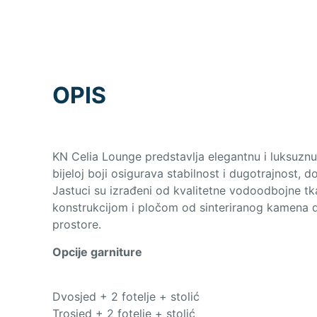
OPIS
KN Celia Lounge predstavlja elegantnu i luksuznu
bijeloj boji osigurava stabilnost i dugotrajnost, 
Jastuci su izrađeni od kvalitetne vodoodbojne tka
konstrukcijom i pločom od sinteriranog kamena dod
prostore.
Opcije garniture
Dvosjed + 2 fotelje + stolić
Trosjed + 2 fotelje + stolić