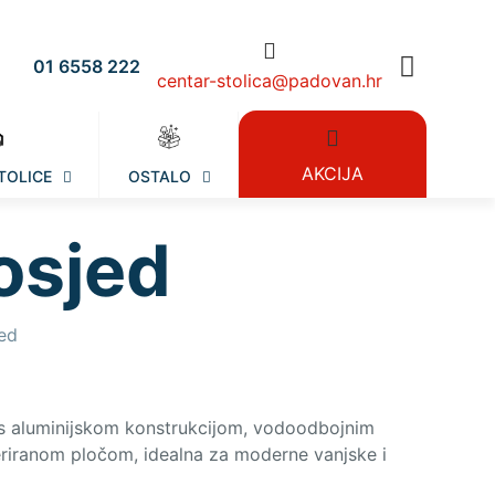
01 6558 222
centar-stolica@padovan.hr
AKCIJA
TOLICE
OSTALO
osjed
ed
 s aluminijskom konstrukcijom, vodoodbojnim
teriranom pločom, idealna za moderne vanjske i