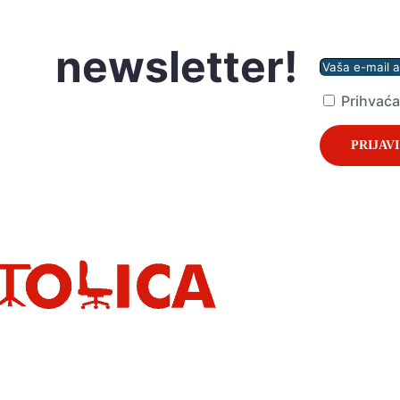
naš
newsletter!
Prihvaćam