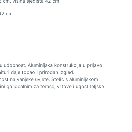
 cm, visina sjedišta 42 cm
 42 cm
u udobnost. Aluminijska konstrukcija u prljavo
ituri daje topao i prirodan izgled.
nost na vanjske uvjete. Stolić s aluminijskom
i ga idealnim za terase, vrtove i ugostiteljske