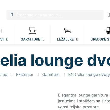
VI
GARNITURE
LEŽALJKE
UREDSKE S
elia lounge dv
ome
Eksterijer
Garniture
KN Celia lounge dvosj
Elegantna lounge garnitura
jastucima i stolićem sa sin
ugostiteljske prostore.