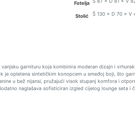
Š 87 × D 81 × V 82
Fotelja
Š 130 × D 70 × V
Stolić
 vanjsku garnituru koja kombinira moderan dizajn i vrhunsk
dok je opletena sintetičkim konopcem u smeđoj boji, što garn
nine u bež nijansi, pružajući visok stupanj komfora i otpor
atno naglašava sofisticiran izgled cijelog lounge seta i čin