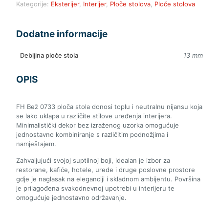
Kategorije:
Eksterijer
,
Interijer
,
Ploče stolova
,
Ploče stolova
Dodatne informacije
Debljina ploče stola
13 mm
OPIS
FH Bež 0733 ploča stola donosi toplu i neutralnu nijansu koja
se lako uklapa u različite stilove uređenja interijera.
Minimalistički dekor bez izraženog uzorka omogućuje
jednostavno kombiniranje s različitim podnožjima i
namještajem.
Zahvaljujući svojoj suptilnoj boji, idealan je izbor za
restorane, kafiće, hotele, urede i druge poslovne prostore
gdje je naglasak na eleganciji i skladnom ambijentu. Površina
je prilagođena svakodnevnoj upotrebi u interijeru te
omogućuje jednostavno održavanje.