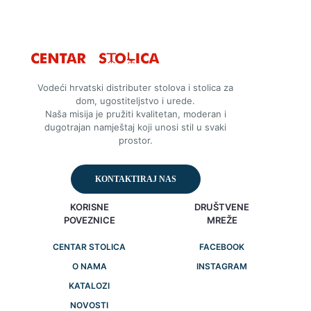
Vodeći hrvatski distributer stolova i stolica za
dom, ugostiteljstvo i urede.
Naša misija je pružiti kvalitetan, moderan i
dugotrajan namještaj koji unosi stil u svaki
prostor.
KONTAKTIRAJ NAS
KORISNE
DRUŠTVENE
POVEZNICE
MREŽE
CENTAR STOLICA
FACEBOOK
O NAMA
INSTAGRAM
KATALOZI
NOVOSTI