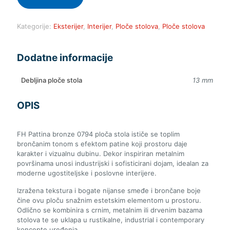
Kategorije:
Eksterijer
,
Interijer
,
Ploče stolova
,
Ploče stolova
Dodatne informacije
Debljina ploče stola
13 mm
OPIS
FH Pattina bronze 0794 ploča stola ističe se toplim
brončanim tonom s efektom patine koji prostoru daje
karakter i vizualnu dubinu. Dekor inspiriran metalnim
površinama unosi industrijski i sofisticirani dojam, idealan za
moderne ugostiteljske i poslovne interijere.
Izražena tekstura i bogate nijanse smeđe i brončane boje
čine ovu ploču snažnim estetskim elementom u prostoru.
Odlično se kombinira s crnim, metalnim ili drvenim bazama
stolova te se uklapa u rustikalne, industrial i contemporary
koncepte uređenja.