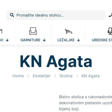
VI
GARNITURE
LEŽALJKE
UREDSKE S
KN Agata
Home
Eksterijer
Stolice
KN Agata
Bistro stolica s rukonaslon
dekorativnim pletenim uzork
bijeloj boji.