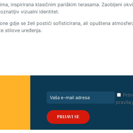
ma, inspirirana klasičnim pariškim terasama. Zaobljeni okvir 
znatljiv vizualni identitet.
kone gdje se želi postići sofisticirana, ali opuštena atmosfer
te stilove uređenja.
Prih
pravila 