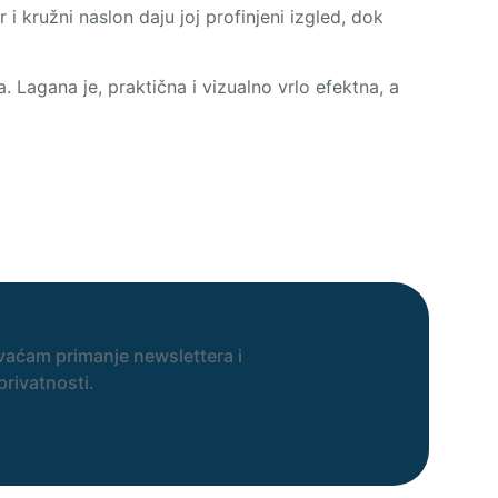
i kružni naslon daju joj profinjeni izgled, dok
a. Lagana je, praktična i vizualno vrlo efektna, a
vaćam primanje newslettera i
privatnosti.