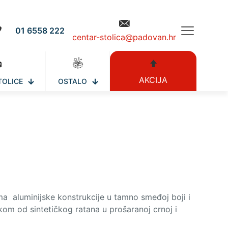
01 6558 222
centar-stolica@padovan.hr
AKCIJA
TOLICE
OSTALO
ima aluminijske konstrukcije u tamno smeđoj boji i
om od sintetičkog ratana u prošaranoj crnoj i