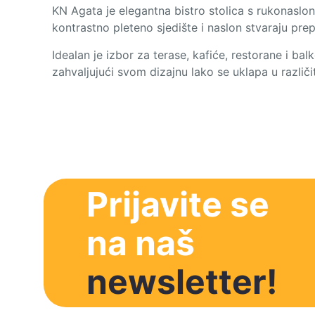
KN Agata je elegantna bistro stolica s rukonasloni
kontrastno pleteno sjedište i naslon stvaraju prepo
Idealan je izbor za terase, kafiće, restorane i bal
zahvaljujući svom dizajnu lako se uklapa u različi
Prijavite se
na naš
newsletter!