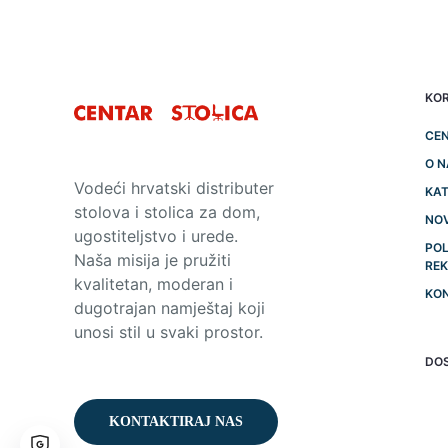
KOR
CEN
O 
Vodeći hrvatski distributer
KAT
stolova i stolica za dom,
NO
ugostiteljstvo i urede.
POL
Naša misija je pružiti
RE
kvalitetan, moderan i
KO
dugotrajan namještaj koji
unosi stil u svaki prostor.
DO
KONTAKTIRAJ NAS