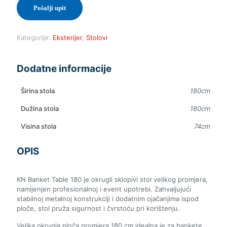
Pošalji upit
Kategorije:
Eksterijer
,
Stolovi
Dodatne informacije
Širina stola
180cm
Dužina stola
180cm
Visina stola
74cm
OPIS
KN Banket Table 180 je okrugli sklopivi stol velikog promjera,
namijenjen profesionalnoj i event upotrebi. Zahvaljujući
stabilnoj metalnoj konstrukciji i dodatnim ojačanjima ispod
ploče, stol pruža sigurnost i čvrstoću pri korištenju.
Velika okrugla ploča promjera 180 cm idealna je za bankete,