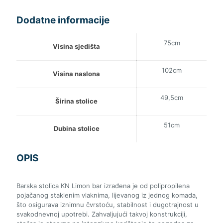
Dodatne informacije
75cm
Visina sjedišta
102cm
Visina naslona
49,5cm
Širina stolice
51cm
Dubina stolice
OPIS
Barska stolica KN Limon bar izrađena je od polipropilena
pojačanog staklenim vlaknima, lijevanog iz jednog komada,
što osigurava iznimnu čvrstoću, stabilnost i dugotrajnost u
svakodnevnoj upotrebi. Zahvaljujući takvoj konstrukciji,