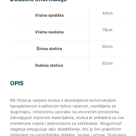
44cm
Visina sjedišta
78cm
Visina naslona
60cm
Širina stolice
62cm
Dubina stolice
OPIS
KN Onda je vanjska stolica s aluminijskom konstrukcijom
isprepletenom kvalitetnim tehno ratanom, osmišljena za
dugotrajnu i intenzivnu uporabu na otvorenim prostorima.
Zahvaljujući otpornim materijalima, stolica je prikladna za sve
vremenske uvjete i jednostavna za održavanje. Mogućnost
slaganja omogućuje lako skladištenje, što je čini praktičnim
rješenjem za ugostiteljske objekte, terase i vrtove. Dostupna