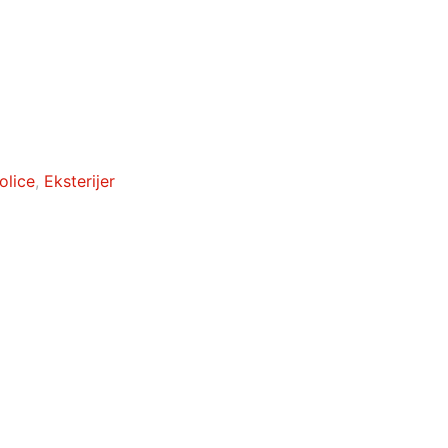
olice
,
Eksterijer