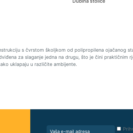
Dubina stolice
nstrukciju s čvrstom školjkom od polipropilena ojačanog sta
viđena za slaganje jedna na drugu, što je čini praktičnim rj
ko uklapaju u različite ambijente.
Prih