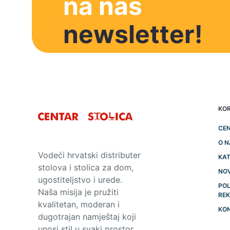
na naš
newsletter!
KOR
CEN
O 
Vodeći hrvatski distributer
KAT
stolova i stolica za dom,
NO
ugostiteljstvo i urede.
POL
Naša misija je pružiti
RE
kvalitetan, moderan i
KO
dugotrajan namještaj koji
unosi stil u svaki prostor.