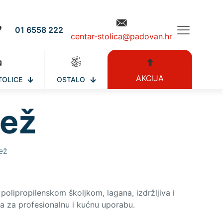
01 6558 222
centar-stolica@padovan.hr
AKCIJA
TOLICE
OSTALO
bež
ež
 polipropilenskom školjkom, lagana, izdržljiva i
a za profesionalnu i kućnu uporabu.