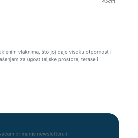
45cm
klenim vlaknima, što joj daje visoku otpornost i
ešenjem za ugostiteljske prostore, terase i
vaćam primanje newslettera i