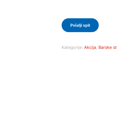
Pošalji upit
Kategorije:
Akcija
,
Barske st