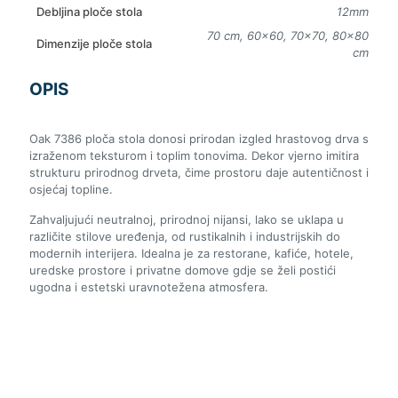
Debljina ploče stola
12mm
70 cm, 60×60, 70×70, 80×80
Dimenzije ploče stola
cm
OPIS
Oak 7386 ploča stola donosi prirodan izgled hrastovog drva s
izraženom teksturom i toplim tonovima. Dekor vjerno imitira
strukturu prirodnog drveta, čime prostoru daje autentičnost i
osjećaj topline.
Zahvaljujući neutralnoj, prirodnoj nijansi, lako se uklapa u
različite stilove uređenja, od rustikalnih i industrijskih do
modernih interijera. Idealna je za restorane, kafiće, hotele,
uredske prostore i privatne domove gdje se želi postići
ugodna i estetski uravnotežena atmosfera.