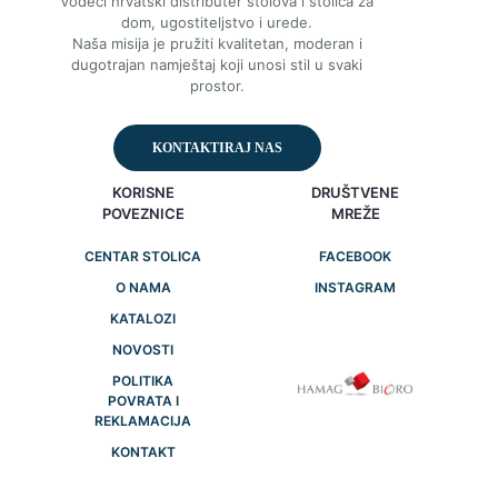
Vodeći hrvatski distributer stolova i stolica za
dom, ugostiteljstvo i urede.
Naša misija je pružiti kvalitetan, moderan i
dugotrajan namještaj koji unosi stil u svaki
prostor.
KONTAKTIRAJ NAS
KORISNE
DRUŠTVENE
POVEZNICE
MREŽE
CENTAR STOLICA
FACEBOOK
O NAMA
INSTAGRAM
KATALOZI
NOVOSTI
POLITIKA
POVRATA I
REKLAMACIJA
KONTAKT