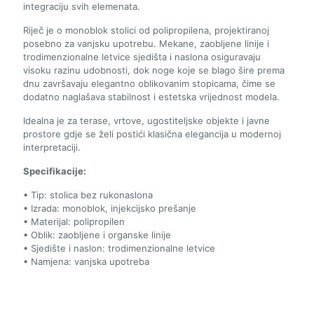
integraciju svih elemenata.
Riječ je o monoblok stolici od polipropilena, projektiranoj
posebno za vanjsku upotrebu. Mekane, zaobljene linije i
trodimenzionalne letvice sjedišta i naslona osiguravaju
visoku razinu udobnosti, dok noge koje se blago šire prema
dnu završavaju elegantno oblikovanim stopicama, čime se
dodatno naglašava stabilnost i estetska vrijednost modela.
Idealna je za terase, vrtove, ugostiteljske objekte i javne
prostore gdje se želi postići klasična elegancija u modernoj
interpretaciji.
Specifikacije:
• Tip: stolica bez rukonaslona
• Izrada: monoblok, injekcijsko prešanje
• Materijal: polipropilen
• Oblik: zaobljene i organske linije
• Sjedište i naslon: trodimenzionalne letvice
• Namjena: vanjska upotreba