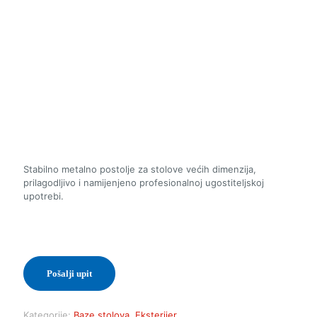
Stabilno metalno postolje za stolove većih dimenzija,
prilagodljivo i namijenjeno profesionalnoj ugostiteljskoj
upotrebi.
Pošalji upit
Kategorije:
Baze stolova
,
Eksterijer