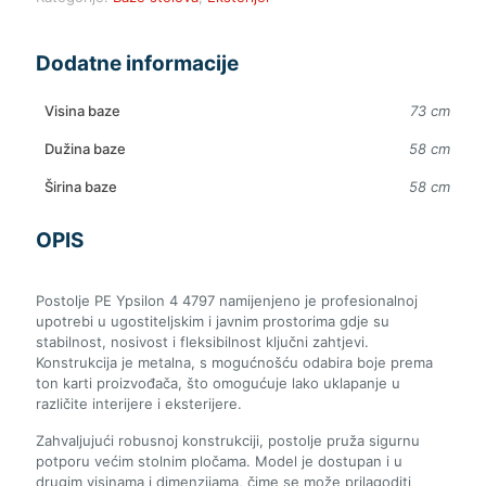
Dodatne informacije
Visina baze
73 cm
Dužina baze
58 cm
Širina baze
58 cm
OPIS
Postolje PE Ypsilon 4 4797 namijenjeno je profesionalnoj
upotrebi u ugostiteljskim i javnim prostorima gdje su
stabilnost, nosivost i fleksibilnost ključni zahtjevi.
Konstrukcija je metalna, s mogućnošću odabira boje prema
ton karti proizvođača, što omogućuje lako uklapanje u
različite interijere i eksterijere.
Zahvaljujući robusnoj konstrukciji, postolje pruža sigurnu
potporu većim stolnim pločama. Model je dostupan i u
drugim visinama i dimenzijama, čime se može prilagoditi