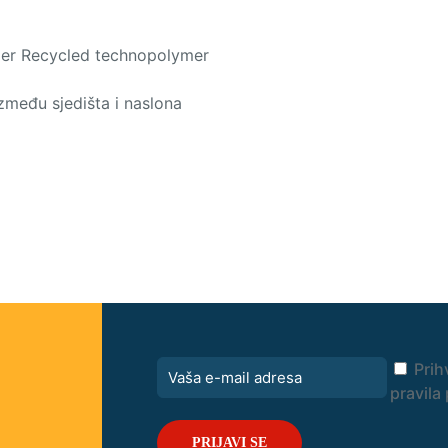
sumer Recycled technopolymer
 između sjedišta i naslona
Prih
pravila 