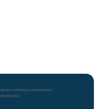
vaćam primanje newslettera i
privatnosti.