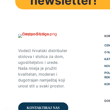
newsletter!
KOR
CEN
Vodeći hrvatski distributer
O 
stolova i stolica za dom,
KAT
ugostiteljstvo i urede.
NO
Naša misija je pružiti
POL
kvalitetan, moderan i
RE
dugotrajan namještaj koji
KO
unosi stil u svaki prostor.
DO
KONTAKTIRAJ NAS