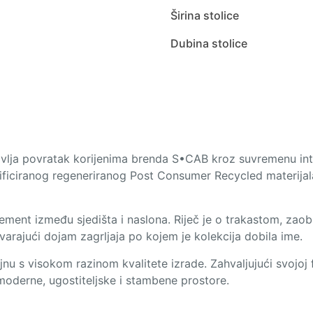
Širina stolice
Dubina stolice
avlja povratak korijenima brenda S•CAB kroz suvremenu int
tificiranog regeneriranog Post Consumer Recycled materijala
element između sjedišta i naslona. Riječ je o trakastom, zao
varajući dojam zagrljaja po kojem je kolekcija dobila ime.
nu s visokom razinom kvalitete izrade. Zahvaljujući svojoj f
moderne, ugostiteljske i stambene prostore.