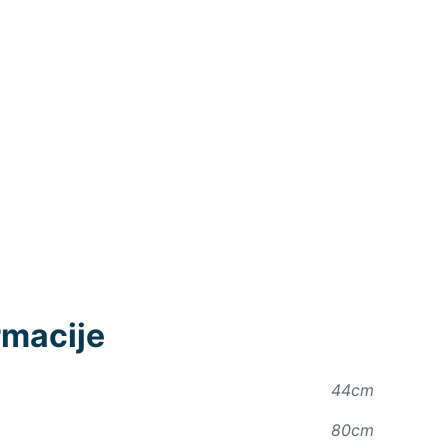
rmacije
44cm
80cm