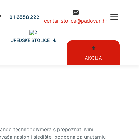
01 6558 222
centar-stolica@padovan.hr
UREDSKE STOLICE
AKCIJA
iranog technopolymera s prepoznatljivim
hvaća naslon i sjedište, pogodna za unutarnju i