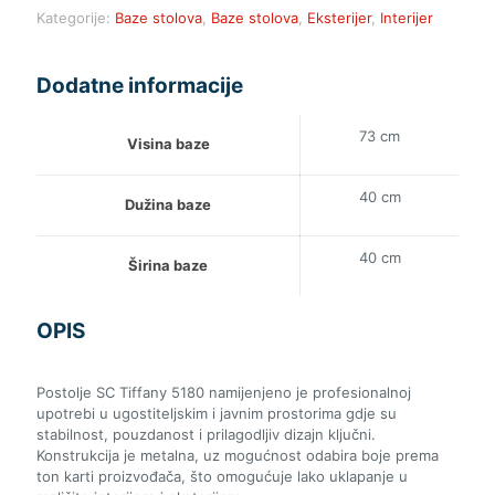
Kategorije:
Baze stolova
,
Baze stolova
,
Eksterijer
,
Interijer
Dodatne informacije
73 cm
Visina baze
40 cm
Dužina baze
40 cm
Širina baze
OPIS
Postolje SC Tiffany 5180 namijenjeno je profesionalnoj
upotrebi u ugostiteljskim i javnim prostorima gdje su
stabilnost, pouzdanost i prilagodljiv dizajn ključni.
Konstrukcija je metalna, uz mogućnost odabira boje prema
ton karti proizvođača, što omogućuje lako uklapanje u