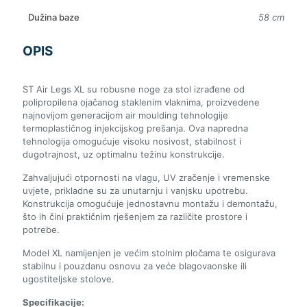
Dužina baze
58 cm
OPIS
ST Air Legs XL su robusne noge za stol izrađene od
polipropilena ojačanog staklenim vlaknima, proizvedene
najnovijom generacijom air moulding tehnologije
termoplastičnog injekcijskog prešanja. Ova napredna
tehnologija omogućuje visoku nosivost, stabilnost i
dugotrajnost, uz optimalnu težinu konstrukcije.
Zahvaljujući otpornosti na vlagu, UV zračenje i vremenske
uvjete, prikladne su za unutarnju i vanjsku upotrebu.
Konstrukcija omogućuje jednostavnu montažu i demontažu,
što ih čini praktičnim rješenjem za različite prostore i
potrebe.
Model XL namijenjen je većim stolnim pločama te osigurava
stabilnu i pouzdanu osnovu za veće blagovaonske ili
ugostiteljske stolove.
Specifikacije: