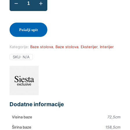
Air
Legs
XL
količina
Pošalji upit
Kategorije:
Baze stolova
,
Baze stolova
,
Eksterijer
,
Interijer
SKU:
N/A
Dodatne informacije
Visina baze
72,5cm
Širina baze
158,5cm