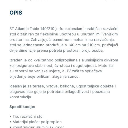
OPIS
ST Atlantic Table 140/210 je funkcionalan i praktičan razvlačni
stol dizajniran za fleksibilnu upotrebu u unutarnjim i vanjskim
prostorima. Zahvaljujući pametnom mehanizmu razvlačenja,
stol se jednostavno produžuje s 140 cm na 210 cm, pružajući
dvije dimenzije prema potrebi prostora i broju osoba.
Izrađen je od kvalitetnog polipropilena s aluminijskim okvirom
koji osigurava stabilnost, čvrstoću i dugotrajnost. Materijali
su otporni na vanjske uvjete, a UV zaštita sprječava
blijeđenje boje prilikom izlaganja suncu.
Idealan je za terase, vrtove, balkone, ugostiteljske objekte i
blagovaonice gdje je potrebna prilagodljivost i pouzdana
konstrukcija.
Specifikacije:
• Tip: razvlačni stol
• Materijal ploče: polipropilen
• Konstrukcija: aluminijski okvir