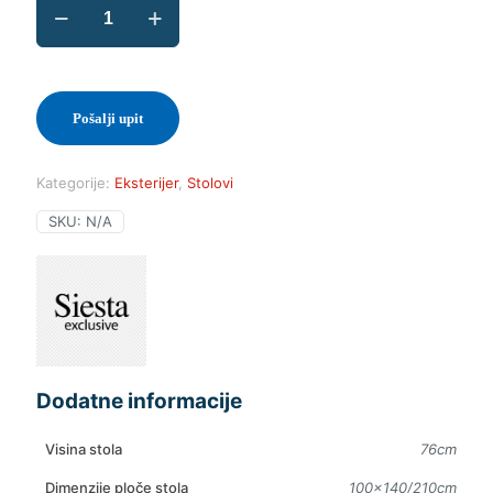
Atlantic
Table
140/210
količina
Pošalji upit
Kategorije:
Eksterijer
,
Stolovi
SKU:
N/A
Dodatne informacije
Visina stola
76cm
Dimenzije ploče stola
100×140/210cm