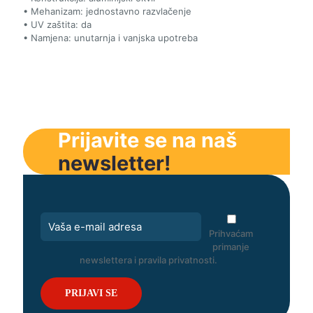
• Mehanizam: jednostavno razvlačenje
• UV zaštita: da
• Namjena: unutarnja i vanjska upotreba
Prijavite se na naš
newsletter!
Prihvaćam
primanje
newslettera i pravila privatnosti.