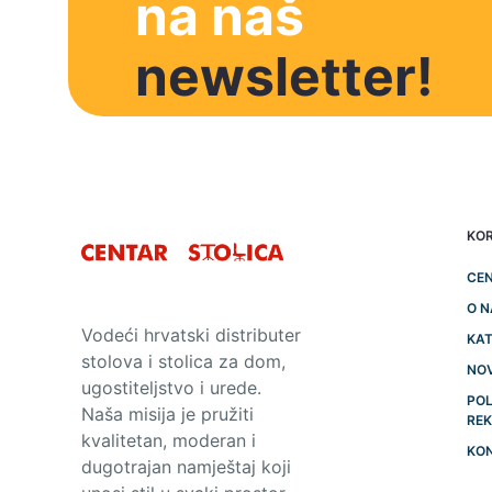
na naš
newsletter!
KOR
CEN
O 
Vodeći hrvatski distributer
KAT
stolova i stolica za dom,
NO
ugostiteljstvo i urede.
POL
Naša misija je pružiti
RE
kvalitetan, moderan i
KO
dugotrajan namještaj koji