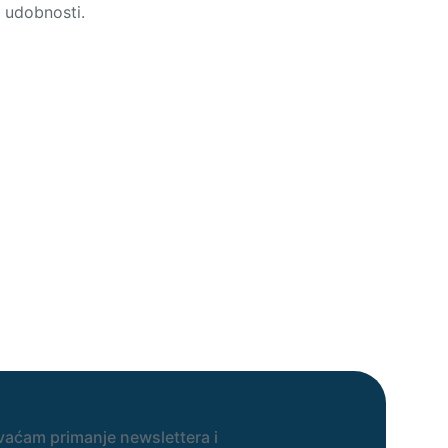
 udobnosti.
vaćam primanje newslettera i