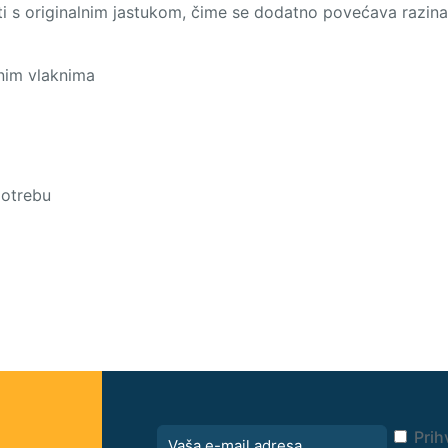
ti s originalnim jastukom, čime se dodatno povećava razina
enim vlaknima
potrebu
Prih