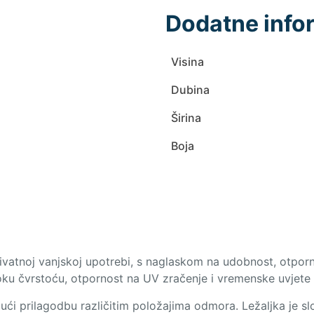
Dodatne info
Visina
Dubina
Širina
Boja
privatnoj vanjskoj upotrebi, s naglaskom na udobnost, otporn
ku čvrstoću, otpornost na UV zračenje i vremenske uvjete t
ći prilagodbu različitim položajima odmora. Ležaljka je slo