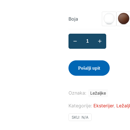
Boja
ST
Fiji
količina
Pošalji upit
Oznaka:
Ležaljke
Kategorije:
Eksterijer
,
Ležalj
SKU:
N/A