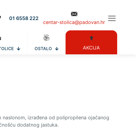
01 6558 222
centar-stolica@padovan.hr
AKCIJA
TOLICE
OSTALO
m naslonom, izrađena od polipropilena ojačanog
ćnošću dodatnog jastuka.