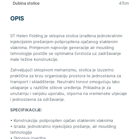
Dubina stolice
47cm
OPIS
ST Helen Folding je sklopiva stolica izrađena jednokratnim
injekcijskim prešanjem polipropilena ojačanog staklenim
vlaknima. Primjenom najnovije generacije air moulding
tehnologije postiže se optimalna čvrstoća uz zadržavanje
male težine konstrukcije.
Zahvaljujući sklopivom mehanizmu, stolica je izuzetno
praktična za brzu organizaciju prostora te jednostavna za
transport i skladištenje. Neutralni tonovi omogućuju lako
uklapanje u različite stilove uređenja. Prikladna je za
unutarnju i vanjsku uporabu, otporna na vremenske utjecaje
i jednostavna za održavanje.
SPECIFIKACIJE:
• Konstrukcija: polipropilen ojačan staklenim vlaknima
• Izrada: jednokratno injekcijsko prešanje, air moulding
tehnologija
• Sklopiva izvedba