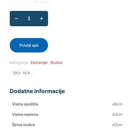
ST
Helen
Folding
količina
Pošalji upit
Kategorije:
Eksterijer
,
Stolice
SKU:
N/A
Dodatne informacije
Visina sjedišta
46cm
Visina naslona
83cm
Širina stolice
42cm