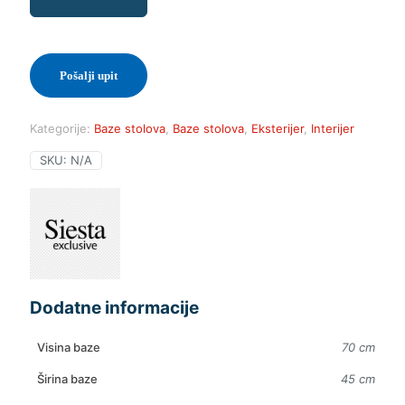
količina
Pošalji upit
Kategorije:
Baze stolova
,
Baze stolova
,
Eksterijer
,
Interijer
SKU:
N/A
Dodatne informacije
Visina baze
70 cm
Širina baze
45 cm