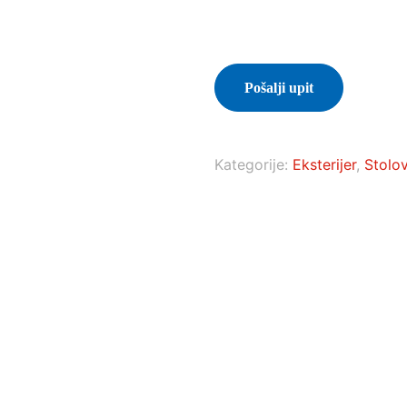
Pošalji upit
Kategorije:
Eksterijer
,
Stolov