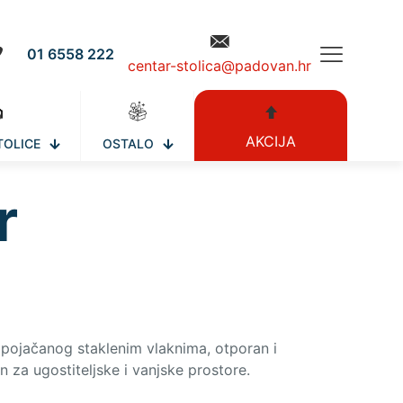
01 6558 222
centar-stolica@padovan.hr
AKCIJA
TOLICE
OSTALO
r
a pojačanog staklenim vlaknima, otporan i
n za ugostiteljske i vanjske prostore.