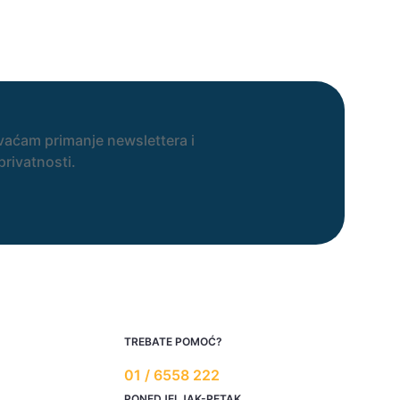
vaćam primanje newslettera i
privatnosti.
TREBATE POMOĆ?
01 / 6558 222
PONEDJELJAK-PETAK