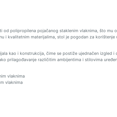
ti od polipropilena pojačanog staklenim vlaknima, što mu os
 i kvalitetnim materijalima, stol je pogodan za korištenje u
ijala kao i konstrukcija, čime se postiže ujednačen izgled i
ko prilagođavanje različitim ambijentima i stilovima uređen
enim vlaknima
nim vlaknima