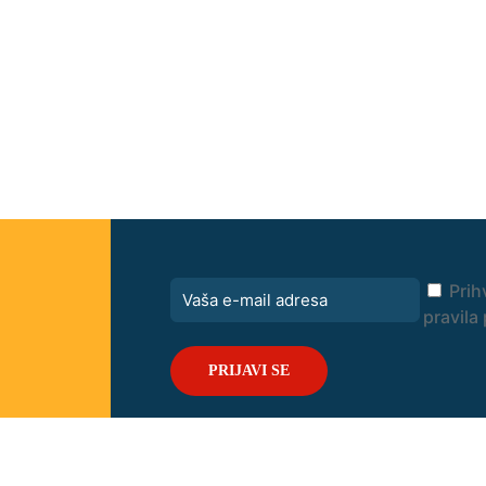
Prih
pravila 