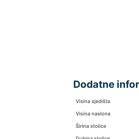
Dodatne info
Visina sjedišta
Visina naslona
Širina stolice
Dubina stolice