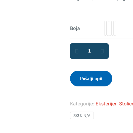
Boja
ST
Dora
količina
Pošalji upit
Kategorije:
Eksterijer
,
Stolic
SKU:
N/A