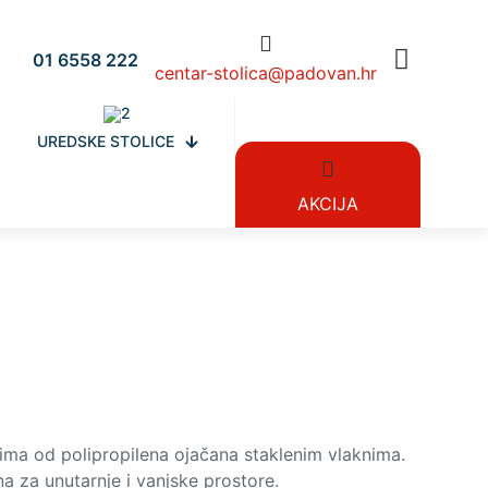
01 6558 222
centar-stolica@padovan.hr
UREDSKE STOLICE
AKCIJA
nima od polipropilena ojačana staklenim vlaknima.
a za unutarnje i vanjske prostore.