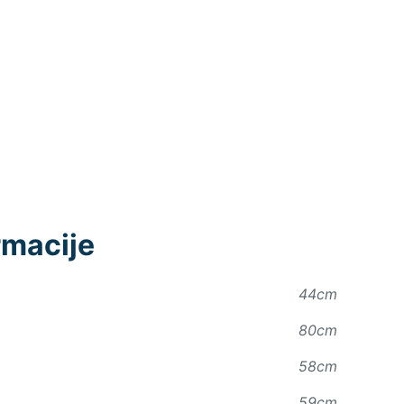
rmacije
44cm
80cm
58cm
59cm