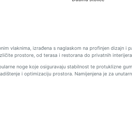
nim vlaknima, izrađena s naglaskom na profinjen dizajn i pa
ičite prostore, od terasa i restorana do privatnih interijera
ubularne noge koje osiguravaju stabilnost te protuklizne gu
adištenje i optimizaciju prostora. Namijenjena je za unutarn