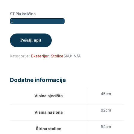
ST Pia količina
Pošalji upit
Kategorije:
Eksterijer
,
Stolice
SKU:
N/A
Dodatne informacije
45cm
Visina sjedišta
82cm
Visina naslona
54cm
Širina stolice